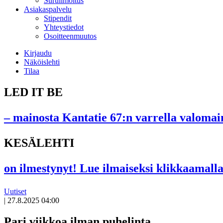
Suruilmoitus
Asiakaspalvelu
Stipendit
Yhteystiedot
Osoitteenmuutos
Kirjaudu
Näköislehti
Tilaa
LED IT BE
– mainosta Kantatie 67:n varrella valomain
KESÄLEHTI
on ilmestynyt! Lue ilmaiseksi klikkaamalla
Uutiset
|
27.8.2025 04:00
Pari viikkoa ilman puhelinta