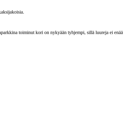
kaksijakoisia.
arkkina toiminut kori on nykyään tyhjempi, sillä luureja ei enää