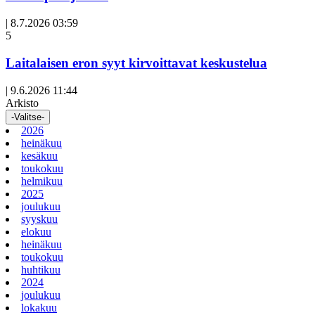
|
8.7.2026 03:59
Avoin
5
artikkeli
Laitalaisen eron syyt kirvoittavat keskustelua
|
9.6.2026 11:44
Arkisto
-Valitse-
2026
heinäkuu
kesäkuu
toukokuu
helmikuu
2025
joulukuu
syyskuu
elokuu
heinäkuu
toukokuu
huhtikuu
2024
joulukuu
lokakuu