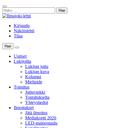
Skip
Sulje
to
Haku:
haku
content
Kirjaudu
Näköislehti
Tilaa
Hae
Main
Menu
Uutiset
Lukijoilta
Lukijan juttu
Lukijan kuva
Kolumni
Mielipide
Toimitus
Juttuvinkki
Toimitukselta
Yhteystiedot
Ilmoitukset
Jätä ilmoitus
Mediakortti 2026
LED-mainostaulu