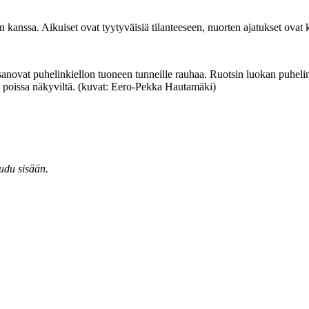
n kanssa. Aikuiset ovat tyytyväisiä tilanteeseen, nuorten ajatukset ovat 
ovat puhelinkiellon tuoneen tunneille rauhaa. Ruotsin luokan puhelinp
 ne poissa näkyviltä. (kuvat: Eero-Pekka Hautamäki)
audu sisään.