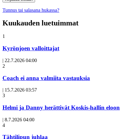
Tunnus tai salasana hukassa?
Kuukauden luetuimmat
1
Kyrönjoen valloittajat
|
22.7.2026 04:00
Avoin
2
artikkeli
Coach ei anna valmiita vastauksia
|
15.7.2026 03:57
3
Helmi ja Danny herättivät Koskis-hallin eloon
|
8.7.2026 04:00
Avoin
4
artikkeli
Tähtilipun juhlaa