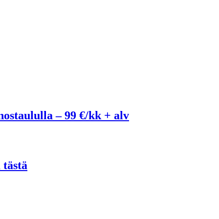
ostaululla – 99 €/kk + alv
 tästä