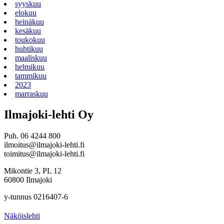
syyskuu
elokuu
heinäkuu
kesäkuu
toukokuu
huhtikuu
maaliskuu
helmikuu
tammikuu
2023
marraskuu
Ilmajoki-lehti Oy
Puh. 06 4244 800
ilmoitus@ilmajoki-lehti.fi
toimitus@ilmajoki-lehti.fi
Mikontie 3, PL 12
60800 Ilmajoki
y-tunnus 0216407-6
Näköislehti