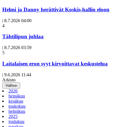
Helmi ja Danny herättivät Koskis-hallin eloon
|
8.7.2026 04:00
Avoin
4
artikkeli
Tähtilipun juhlaa
|
8.7.2026 03:59
Avoin
5
artikkeli
Laitalaisen eron syyt kirvoittavat keskustelua
|
9.6.2026 11:44
Arkisto
-Valitse-
2026
heinäkuu
kesäkuu
toukokuu
helmikuu
2025
joulukuu
syyskuu