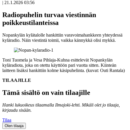
|
21.1.2026 03:56
Radiopuhelin turvaa viestinnän
poikkeustilanteissa
Nopankylän kylätalolle hankittiin varavoimahankkeen yhteydessä
kyläradio. Näin viestintä toimii, vaikka kännykkä olisi mykkä.
Toni Tuomela ja Vesa Pihlaja-Kuhna esittelevät Nopankylän
kyläradiota, joka on otettu käyttöön pari vuotta sitten. Kiinteän
laitteen lisäksi hankittiin kolme käsipuhelinta. (kuvat: Outi Rantala)
TILAAJILLE
Tämä sisältö on vain tilaajille
Hanki lukuoikeus tilaamalla Ilmajoki-lehti.
Mikäli olet jo tilaaja,
kirjaudu sisään.
Tilaa
Olen tilaaja