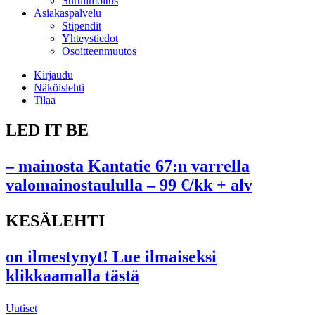
Suruilmoitus
Asiakaspalvelu
Stipendit
Yhteystiedot
Osoitteenmuutos
Kirjaudu
Näköislehti
Tilaa
LED IT BE
– mainosta Kantatie 67:n varrella
valomainostaululla – 99 €/kk + alv
KESÄLEHTI
on ilmestynyt! Lue ilmaiseksi
klikkaamalla tästä
Uutiset