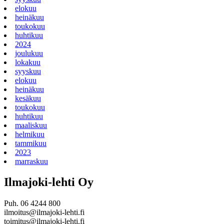
elokuu
heinäkuu
toukokuu
huhtikuu
2024
joulukuu
lokakuu
syyskuu
elokuu
heinäkuu
kesäkuu
toukokuu
huhtikuu
maaliskuu
helmikuu
tammikuu
2023
marraskuu
Ilmajoki-lehti Oy
Puh. 06 4244 800
ilmoitus@ilmajoki-lehti.fi
toimitus@ilmajoki-lehti.fi