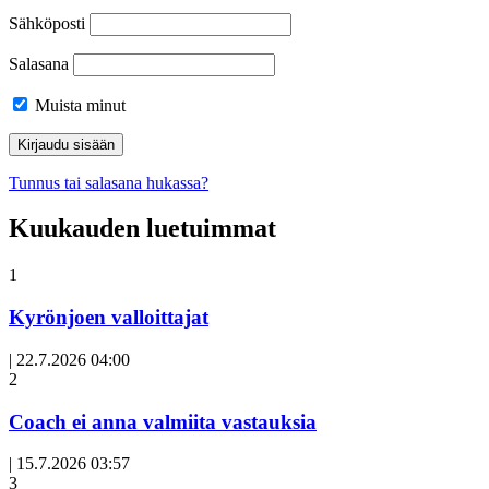
Sähköposti
Salasana
Muista minut
Tunnus tai salasana hukassa?
Kuukauden luetuimmat
1
Kyrönjoen valloittajat
|
22.7.2026 04:00
Avoin
2
artikkeli
Coach ei anna valmiita vastauksia
|
15.7.2026 03:57
3