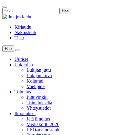
Skip
Sulje
to
Haku:
haku
content
Kirjaudu
Näköislehti
Tilaa
Hae
Main
Menu
Uutiset
Lukijoilta
Lukijan juttu
Lukijan kuva
Kolumni
Mielipide
Toimitus
Juttuvinkki
Toimitukselta
Yhteystiedot
Ilmoitukset
Jätä ilmoitus
Mediakortti 2026
LED-mainostaulu