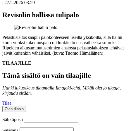
|
27.5.2026 03:59
Revisolin hallissa tulipalo
Pelastuslaitos saapui palokohteeseen useilla yksiköillä, sillä hallin
koon vuoksi rakennuspalo oli luokiteltu ensivaiheessa suureksi.
Ripeiden alkusammutustoimien ansiosta pelastuslaitoksen tehtävät
jäivät kuitenkin vähäisiksi. (kuva: Tuomo Hämäläinen)
TILAAJILLE
Tämä sisältö on vain tilaajille
Hanki lukuoikeus tilaamalla Ilmajoki-lehti.
Mikäli olet jo tilaaja,
kirjaudu sisään.
Tilaa
Olen tilaaja
Sähköposti
Salasana