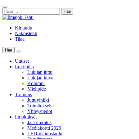
Skip
Sulje
to
Haku:
haku
content
Kirjaudu
Näköislehti
Tilaa
Hae
Main
Menu
Uutiset
Lukijoilta
Lukijan juttu
Lukijan kuva
Kolumni
Mielipide
Toimitus
Juttuvinkki
Toimitukselta
Yhteystiedot
Ilmoitukset
Jätä ilmoitus
Mediakortti 2026
LED-mainostaulu