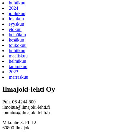
huhtikuu
2024
joulukuu
lokakuu
syyskuu
elokuu
heinäkuu
kesäkuu
toukokuu
huhtikuu
maaliskuu
helmikuu
tammikuu
2023
marraskuu
Ilmajoki-lehti Oy
Puh. 06 4244 800
ilmoitus@ilmajoki-lehti.fi
toimitus@ilmajoki-lehti.fi
Mikontie 3, PL 12
60800 Ilmajoki