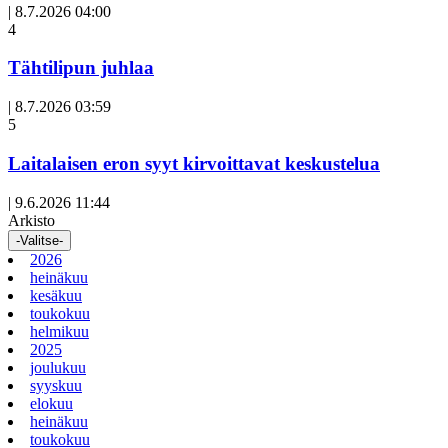
|
8.7.2026 04:00
Avoin
4
artikkeli
Tähtilipun juhlaa
|
8.7.2026 03:59
Avoin
5
artikkeli
Laitalaisen eron syyt kirvoittavat keskustelua
|
9.6.2026 11:44
Arkisto
-Valitse-
2026
heinäkuu
kesäkuu
toukokuu
helmikuu
2025
joulukuu
syyskuu
elokuu
heinäkuu
toukokuu