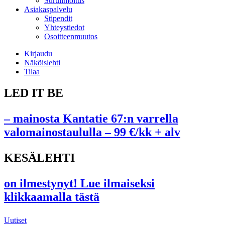
Suruilmoitus
Asiakaspalvelu
Stipendit
Yhteystiedot
Osoitteenmuutos
Kirjaudu
Näköislehti
Tilaa
LED IT BE
– mainosta Kantatie 67:n varrella
valomainostaululla – 99 €/kk + alv
KESÄLEHTI
on ilmestynyt! Lue ilmaiseksi
klikkaamalla tästä
Uutiset