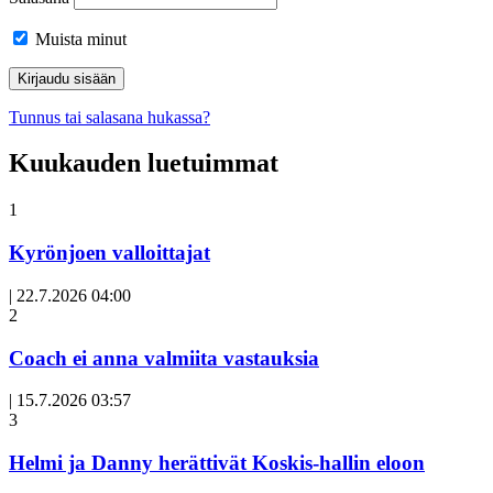
Muista minut
Tunnus tai salasana hukassa?
Kuukauden luetuimmat
1
Kyrönjoen valloittajat
|
22.7.2026 04:00
Avoin
2
artikkeli
Coach ei anna valmiita vastauksia
|
15.7.2026 03:57
3
Helmi ja Danny herättivät Koskis-hallin eloon