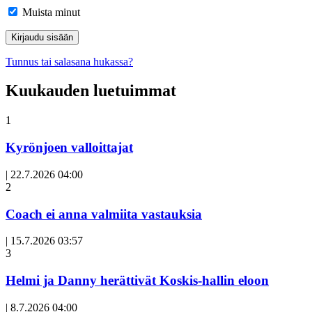
Muista minut
Tunnus tai salasana hukassa?
Kuukauden luetuimmat
1
Kyrönjoen valloittajat
|
22.7.2026 04:00
Avoin
2
artikkeli
Coach ei anna valmiita vastauksia
|
15.7.2026 03:57
3
Helmi ja Danny herättivät Koskis-hallin eloon
|
8.7.2026 04:00