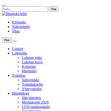
Skip
Sulje
to
Haku:
haku
content
Kirjaudu
Näköislehti
Tilaa
Hae
Main
Menu
Uutiset
Lukijoilta
Lukijan juttu
Lukijan kuva
Kolumni
Mielipide
Toimitus
Juttuvinkki
Toimitukselta
Yhteystiedot
Ilmoitukset
Jätä ilmoitus
Mediakortti 2026
LED-mainostaulu