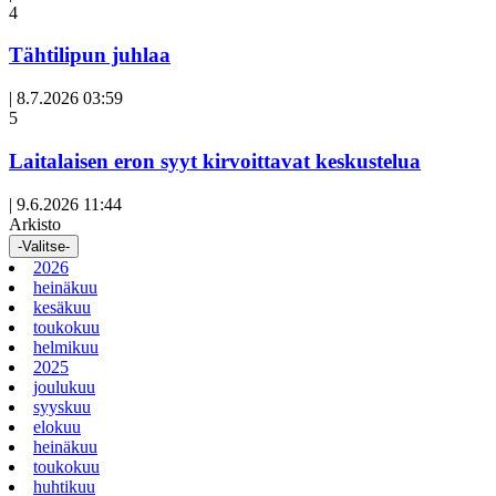
Avoin
4
artikkeli
Tähtilipun juhlaa
|
8.7.2026 03:59
Avoin
5
artikkeli
Laitalaisen eron syyt kirvoittavat keskustelua
|
9.6.2026 11:44
Arkisto
-Valitse-
2026
heinäkuu
kesäkuu
toukokuu
helmikuu
2025
joulukuu
syyskuu
elokuu
heinäkuu
toukokuu
huhtikuu