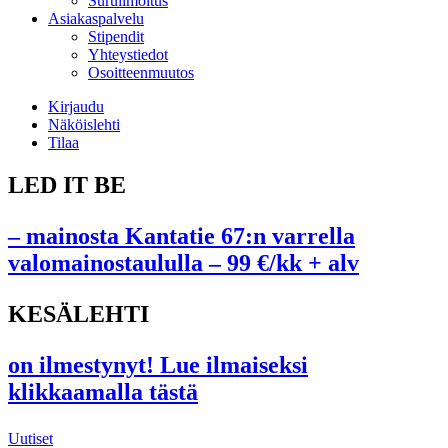
Suruilmoitus
Asiakaspalvelu
Stipendit
Yhteystiedot
Osoitteenmuutos
Kirjaudu
Näköislehti
Tilaa
LED IT BE
– mainosta Kantatie 67:n varrella
valomainostaululla – 99 €/kk + alv
KESÄLEHTI
on ilmestynyt! Lue ilmaiseksi
klikkaamalla tästä
Uutiset