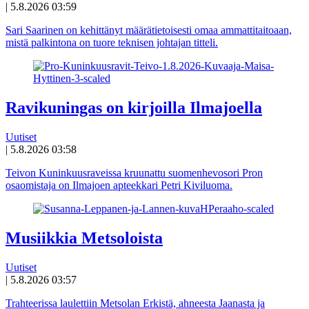
|
5.8.2026 03:59
Sari Saarinen on kehittänyt määrätietoisesti omaa ammattitaitoaan,
mistä palkintona on tuore teknisen johtajan titteli.
Ravikuningas on kirjoilla Ilmajoella
Uutiset
|
5.8.2026 03:58
Teivon Kuninkuusraveissa kruunattu suomenhevosori Pron
osaomistaja on Ilmajoen apteekkari Petri Kiviluoma.
Musiikkia Metsoloista
Uutiset
|
5.8.2026 03:57
Trahteerissa laulettiin Metsolan Erkistä, ahneesta Jaanasta ja