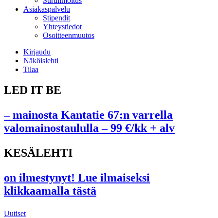
Suruilmoitus
Asiakaspalvelu
Stipendit
Yhteystiedot
Osoitteenmuutos
Kirjaudu
Näköislehti
Tilaa
LED IT BE
– mainosta Kantatie 67:n varrella
valomainostaululla – 99 €/kk + alv
KESÄLEHTI
on ilmestynyt! Lue ilmaiseksi
klikkaamalla tästä
Uutiset