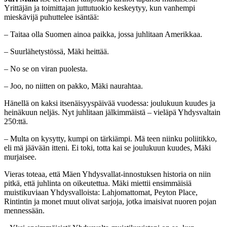
Yrittäjän ja toimittajan juttutuokio keskeytyy, kun vanhempi
mieskävijä puhuttelee isäntää:
– Taitaa olla Suomen ainoa paikka, jossa juhlitaan Amerikkaa.
– Suurlähetystössä, Mäki heittää.
– No se on viran puolesta.
– Joo, no niitten on pakko, Mäki naurahtaa.
Hänellä on kaksi itsenäisyyspäivää vuodessa: joulukuun kuudes ja
heinäkuun neljäs. Nyt juhlitaan jälkimmäistä – vieläpä Yhdysvaltain
250:ttä.
– Multa on kysytty, kumpi on tärkiämpi. Mä teen niinku poliitikko,
eli mä jäävään itteni. Ei toki, totta kai se joulukuun kuudes, Mäki
murjaisee.
Vieras toteaa, että Mäen Yhdysvallat-innostuksen historia on niin
pitkä, että juhlinta on oikeutettua. Mäki miettii ensimmäisiä
muistikuviaan Yhdysvalloista: Lahjomattomat, Peyton Place,
Rintintin ja monet muut olivat sarjoja, jotka imaisivat nuoren pojan
mennessään.