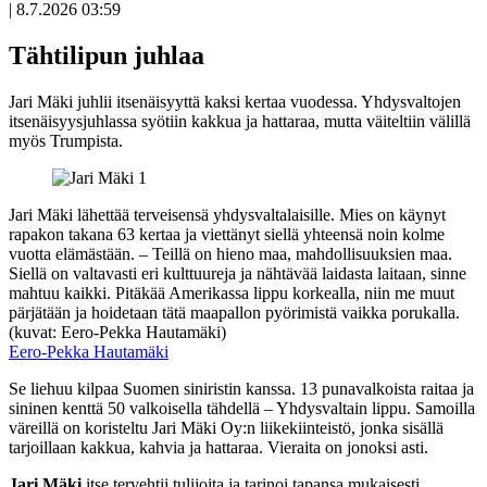
|
8.7.2026 03:59
Avoin
artikkeli
Tähtilipun juhlaa
Jari Mäki juhlii itsenäisyyttä kaksi kertaa vuodessa. Yhdysvaltojen
itsenäisyysjuhlassa syötiin kakkua ja hattaraa, mutta väiteltiin välillä
myös Trumpista.
Jari Mäki lähettää terveisensä yhdysvaltalaisille. Mies on käynyt
rapakon takana 63 kertaa ja viettänyt siellä yhteensä noin kolme
vuotta elämästään. – Teillä on hieno maa, mahdollisuuksien maa.
Siellä on valtavasti eri kulttuureja ja nähtävää laidasta laitaan, sinne
mahtuu kaikki. Pitäkää Amerikassa lippu korkealla, niin me muut
pärjätään ja hoidetaan tätä maapallon pyörimistä vaikka porukalla.
(kuvat: Eero-Pekka Hautamäki)
Eero-Pekka Hautamäki
Se liehuu kilpaa Suomen siniristin kanssa. 13 punavalkoista raitaa ja
sininen kenttä 50 valkoisella tähdellä – Yhdysvaltain lippu. Samoilla
väreillä on koristeltu Jari Mäki Oy:n liikekiinteistö, jonka sisällä
tarjoillaan kakkua, kahvia ja hattaraa. Vieraita on jonoksi asti.
Jari Mäki
itse tervehtii tulijoita ja tarinoi tapansa mukaisesti.