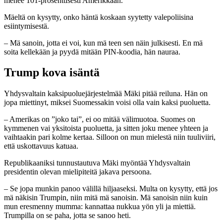
menee 101-prosenttisesti Amerikkaan.
Mäeltä on kysytty, onko häntä koskaan syytetty valepoliisina
esiintymisestä.
– Mä sanoin, jotta ei voi, kun mä teen sen näin julkisesti. En mä
soita kellekään ja pyydä mitään PIN-koodia, hän nauraa.
Trump kova isäntä
Yhdysvaltain kaksipuoluejärjestelmää Mäki pitää reiluna. Hän on
jopa miettinyt, miksei Suomessakin voisi olla vain kaksi puoluetta.
– Amerikas on ”joko tai”, ei oo mitää välimuotoa. Suomes on
kymmenen vai yksitoista puoluetta, ja sitten joku menee yhteen ja
vaihtaakin pari kolme kertaa. Silloon on mun mielestä niin tuuliviiri,
että uskottavuus katuaa.
Republikaaniksi tunnustautuva Mäki myöntää Yhdysvaltain
presidentin olevan mielipiteitä jakava persoona.
– Se jopa munkin panoo välillä hiljaaseksi. Multa on kysytty, että jos
mä näkisin Trumpin, niin mitä mä sanoisin. Mä sanoisin niin kuin
mun eresmenny mumma: kannattaa nukkua yön yli ja miettiä.
Trumpilla on se paha, jotta se sanoo heti.