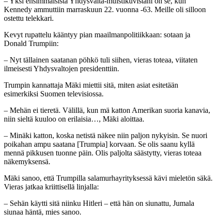
– Yksi ensimmäisistä Yhdysvalta-muistikuvistani on se, kun
Kennedy ammuttiin marraskuun 22. vuonna -63. Meille oli silloon
ostettu telekkari.
Kevyt rupattelu kääntyy pian maailmanpolitiikkaan: sotaan ja
Donald Trumpiin:
– Nyt tällainen saatanan pöhkö tuli siihen, vieras toteaa, viitaten
ilmeisesti Yhdysvaltojen presidenttiin.
Trumpin kannattaja Mäki miettii sitä, miten asiat esitetään
esimerkiksi Suomen televisiossa.
– Mehän ei tieretä. Välillä, kun mä katton Amerikan suoria kanavia,
niin sieltä kuuloo on erilaisia…, Mäki aloittaa.
– Minäki katton, koska netistä näkee niin paljon nykyisin. Se nuori
poikahan ampu saatana [Trumpia] korvaan. Se olis saanu kyllä
mennä pikkusen tuonne päin. Olis paljolta säästytty, vieras toteaa
näkemyksensä.
Mäki sanoo, että Trumpilla salamurhayrityksessä kävi mieletön säkä.
Vieras jatkaa kriittisellä linjalla:
– Sehän käytti sitä niinku Hitleri – että hän on siunattu, Jumala
siunaa häntä, mies sanoo.