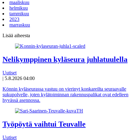
maaliskuu
helmikuu
tammikuu
2023
marraskuu
Lisää aiheesta
Nelikymppinen kyläseura juhlatuulella
Uutiset
|
5.8.2026 04:00
Könnin kyläseurassa vastuu on vierinyt konkareilta seuraavalle
sukupolvelle, joten kylätoiminnan rakennuspalikat ovat edelleen
hyvässä asennossa.
Työpöytä vaihtui Teuvalle
Uutiset