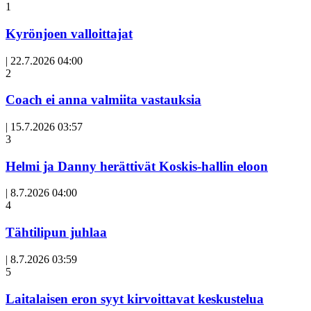
1
Kyrönjoen valloittajat
|
22.7.2026 04:00
Avoin
2
artikkeli
Coach ei anna valmiita vastauksia
|
15.7.2026 03:57
3
Helmi ja Danny herättivät Koskis-hallin eloon
|
8.7.2026 04:00
Avoin
4
artikkeli
Tähtilipun juhlaa
|
8.7.2026 03:59
Avoin
5
artikkeli
Laitalaisen eron syyt kirvoittavat keskustelua