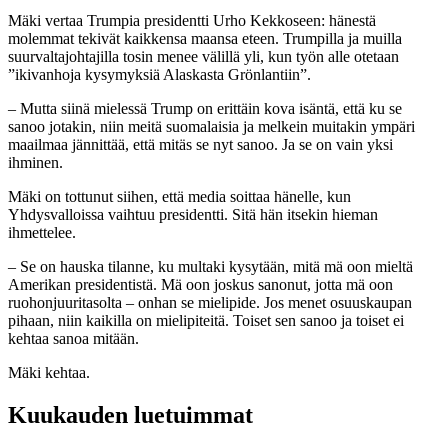
Mäki vertaa Trumpia presidentti Urho Kekkoseen: hänestä
molemmat tekivät kaikkensa maansa eteen. Trumpilla ja muilla
suurvaltajohtajilla tosin menee välillä yli, kun työn alle otetaan
”ikivanhoja kysymyksiä Alaskasta Grönlantiin”.
– Mutta siinä mielessä Trump on erittäin kova isäntä, että ku se
sanoo jotakin, niin meitä suomalaisia ja melkein muitakin ympäri
maailmaa jännittää, että mitäs se nyt sanoo. Ja se on vain yksi
ihminen.
Mäki on tottunut siihen, että media soittaa hänelle, kun
Yhdysvalloissa vaihtuu presidentti. Sitä hän itsekin hieman
ihmettelee.
– Se on hauska tilanne, ku multaki kysytään, mitä mä oon mieltä
Amerikan presidentistä. Mä oon joskus sanonut, jotta mä oon
ruohonjuuritasolta – onhan se mielipide. Jos menet osuuskaupan
pihaan, niin kaikilla on mielipiteitä. Toiset sen sanoo ja toiset ei
kehtaa sanoa mitään.
Mäki kehtaa.
Kuukauden luetuimmat