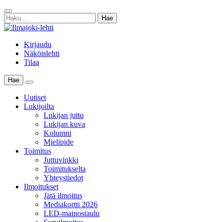
Skip
Sulje
to
Haku:
haku
content
Kirjaudu
Näköislehti
Tilaa
Hae
Main
Menu
Uutiset
Lukijoilta
Lukijan juttu
Lukijan kuva
Kolumni
Mielipide
Toimitus
Juttuvinkki
Toimitukselta
Yhteystiedot
Ilmoitukset
Jätä ilmoitus
Mediakortti 2026
LED-mainostaulu