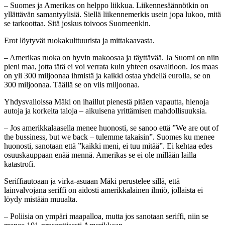
– Suomes ja Amerikas on helppo liikkua. Liikennesäännötkin on
yllättävän samantyylisiä. Siellä liikennemerkis usein jopa lukoo, mitä
se tarkoottaa. Sitä joskus toivoos Suomeenkin.
Erot löytyvät ruokakulttuurista ja mittakaavasta.
– Amerikas ruoka on hyvin makoosaa ja täyttävää. Ja Suomi on niin
pieni maa, jotta tätä ei voi verrata kuin yhteen osavaltioon. Jos maas
on yli 300 miljoonaa ihmistä ja kaikki ostaa yhdellä eurolla, se on
300 miljoonaa. Täällä se on viis miljoonaa.
Yhdysvalloissa Mäki on ihaillut pienestä pitäen vapautta, hienoja
autoja ja korkeita taloja – aikuisena yrittämisen mahdollisuuksia.
– Jos amerikkalaasella menee huonosti, se sanoo että ”We are out of
the bussiness, but we back – tulemme takaisin”. Suomes ku menee
huonosti, sanotaan että ”kaikki meni, ei tuu mitää”. Ei kehtaa edes
osuuskauppaan enää mennä. Amerikas se ei ole millään lailla
katastrofi.
Seriffiautoaan ja virka-asuaan Mäki perustelee sillä, että
lainvalvojana seriffi on aidosti amerikkalainen ilmiö, jollaista ei
löydy mistään muualta.
– Poliisia on ympäri maapalloa, mutta jos sanotaan seriffi, niin se