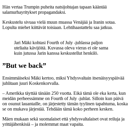
Hän vertaa Trumpin puheita natsijohtajan tapaan kääntää
salamurhayritykset propagandaksi.
Keskustelu sivuaa vielä muun muassa Venäjää ja Iranin sotaa.
Lopulta miehet kiittävät toisiaan. Lehtihaastattelu saa jatkua.
Jari Mäki kohtasi Fourth of July -juhlassa paljon
uteliaita kävijöitä. Kuvassa oleva vieras ei ole sama
kuin jutussa Jarin kanssa keskustellut henkilö.
”But we back”
Ensimmäiseksi Mäki kertoo, miksi Yhdysvaltain itsenäisyyspäivää
juhlitaan juuri Koskenkorvalla.
– Amerikka täyttää tänään 250 vuotta. Eikä tämä ole eka kerta, kun
meidän perheessämme on Fourth of July -juhlat. Silloin kun päivä
on osunut lauantaille, on järjestetty tämän tyylinen tapahtuma, koska
se on mukava järjestää. Tehdään tämä koko perheen kesken.
Mäen mukaan sekä suomalaiset että yhdysvaltalaiset ovat reiluja ja
yrittäjähenkisiä – ja molemmat maat vapaita.