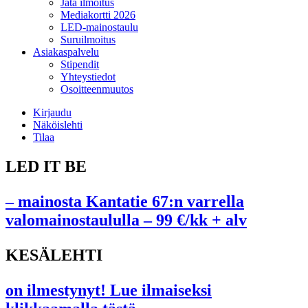
Jätä ilmoitus
Mediakortti 2026
LED-mainostaulu
Suruilmoitus
Asiakaspalvelu
Stipendit
Yhteystiedot
Osoitteenmuutos
Kirjaudu
Näköislehti
Tilaa
LED IT BE
– mainosta Kantatie 67:n varrella
valomainostaululla – 99 €/kk + alv
KESÄLEHTI
on ilmestynyt! Lue ilmaiseksi