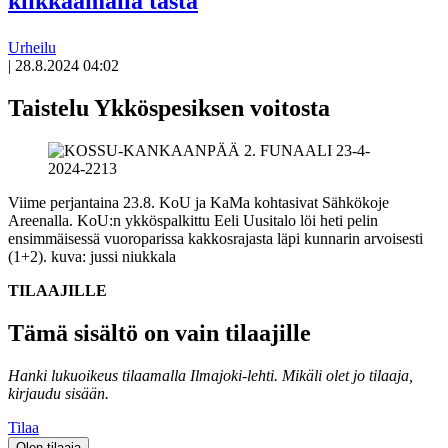
klikkaamalla tästä
Urheilu
|
28.8.2024 04:02
Taistelu Ykköspesiksen voitosta
Viime perjantaina 23.8. KoU ja KaMa kohtasivat Sähkökoje
Areenalla. KoU:n ykköspalkittu Eeli Uusitalo löi heti pelin
ensimmäisessä vuoroparissa kakkosrajasta läpi kunnarin arvoisesti
(1+2).
kuva: jussi niukkala
TILAAJILLE
Tämä sisältö on vain tilaajille
Hanki lukuoikeus tilaamalla Ilmajoki-lehti.
Mikäli olet jo tilaaja,
kirjaudu sisään.
Tilaa
Olen tilaaja