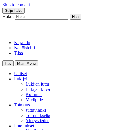
Skip to content
Sulje haku
Haku:
Kirjaudu
Näköislehti
Tilaa
Hae
Main Menu
Uutiset
Lukijoilta
Lukijan juttu
Lukijan kuva
Kolumni
Mielipide
Toimitus
Juttuvinkki
Toimitukselta
Yhteystiedot
Ilmoitukset