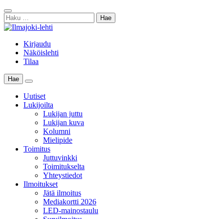
Skip
Sulje
to
Haku:
haku
content
Kirjaudu
Näköislehti
Tilaa
Hae
Main
Menu
Uutiset
Lukijoilta
Lukijan juttu
Lukijan kuva
Kolumni
Mielipide
Toimitus
Juttuvinkki
Toimitukselta
Yhteystiedot
Ilmoitukset
Jätä ilmoitus
Mediakortti 2026
LED-mainostaulu