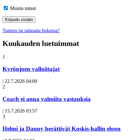
Muista minut
Tunnus tai salasana hukassa?
Kuukauden luetuimmat
1
Kyrönjoen valloittajat
|
22.7.2026 04:00
Avoin
2
artikkeli
Coach ei anna valmiita vastauksia
|
15.7.2026 03:57
3
Helmi ja Danny herättivät Koskis-hallin eloon