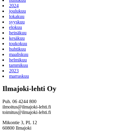
huhtikuu
2024
joulukuu
lokakuu
syyskuu
elokuu
heinäkuu
kesäkuu
toukokuu
huhtikuu
maaliskuu
helmikuu
tammikuu
2023
marraskuu
Ilmajoki-lehti Oy
Puh. 06 4244 800
ilmoitus@ilmajoki-lehti.fi
toimitus@ilmajoki-lehti.fi
Mikontie 3, PL 12
60800 Ilmajoki