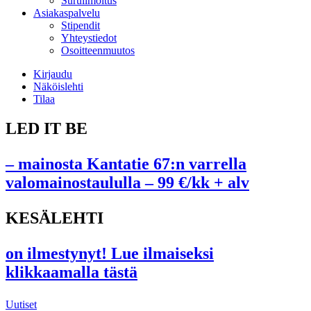
Suruilmoitus
Asiakaspalvelu
Stipendit
Yhteystiedot
Osoitteenmuutos
Kirjaudu
Näköislehti
Tilaa
LED IT BE
– mainosta Kantatie 67:n varrella
valomainostaululla – 99 €/kk + alv
KESÄLEHTI
on ilmestynyt! Lue ilmaiseksi
klikkaamalla tästä
Uutiset