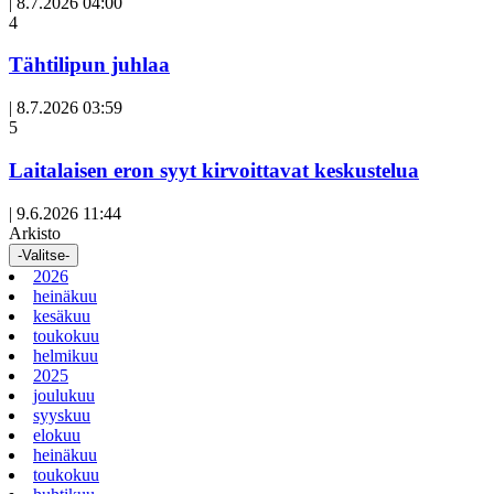
|
8.7.2026 04:00
Avoin
4
artikkeli
Tähtilipun juhlaa
|
8.7.2026 03:59
Avoin
5
artikkeli
Laitalaisen eron syyt kirvoittavat keskustelua
|
9.6.2026 11:44
Arkisto
-Valitse-
2026
heinäkuu
kesäkuu
toukokuu
helmikuu
2025
joulukuu
syyskuu
elokuu
heinäkuu
toukokuu