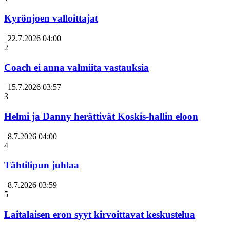
Kyrönjoen valloittajat
|
22.7.2026 04:00
Avoin
2
artikkeli
Coach ei anna valmiita vastauksia
|
15.7.2026 03:57
3
Helmi ja Danny herättivät Koskis-hallin eloon
|
8.7.2026 04:00
Avoin
4
artikkeli
Tähtilipun juhlaa
|
8.7.2026 03:59
Avoin
5
artikkeli
Laitalaisen eron syyt kirvoittavat keskustelua