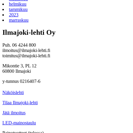
helmikuu
tammikuu
2023
marraskuu
Ilmajoki-lehti Oy
Puh. 06 4244 800
ilmoitus@ilmajoki-lehti.fi
toimitus@ilmajoki-lehti.fi
Mikontie 3, PL 12
60800 Ilmajoki
y-tunnus 0216407-6
Näköislehti
Tilaa Ilmajoki-lehti
Jätä ilmoitus
LED-mainostaulu
Painotuotteet (tulossa)