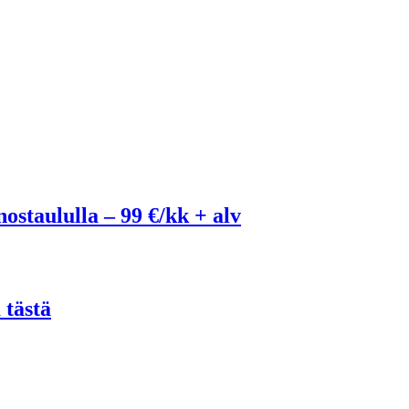
ostaululla – 99 €/kk + alv
 tästä