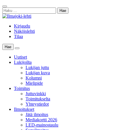
Skip
Sulje
to
Haku:
haku
content
Kirjaudu
Näköislehti
Tilaa
Hae
Main
Menu
Uutiset
Lukijoilta
Lukijan juttu
Lukijan kuva
Kolumni
Mielipide
Toimitus
Juttuvinkki
Toimitukselta
Yhteystiedot
Ilmoitukset
Jätä ilmoitus
Mediakortti 2026
LED-mainostaulu