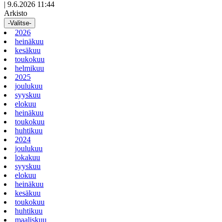
|
9.6.2026 11:44
Arkisto
-Valitse-
2026
heinäkuu
kesäkuu
toukokuu
helmikuu
2025
joulukuu
syyskuu
elokuu
heinäkuu
toukokuu
huhtikuu
2024
joulukuu
lokakuu
syyskuu
elokuu
heinäkuu
kesäkuu
toukokuu
huhtikuu
maaliskuu