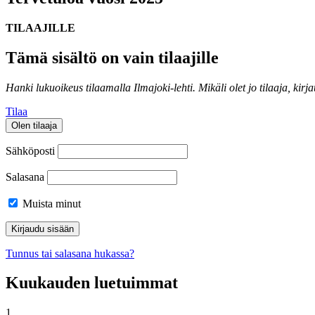
TILAAJILLE
Tämä sisältö on vain tilaajille
Hanki lukuoikeus tilaamalla Ilmajoki-lehti.
Mikäli olet jo tilaaja, kirj
Tilaa
Olen tilaaja
Sähköposti
Salasana
Muista minut
Tunnus tai salasana hukassa?
Kuukauden luetuimmat
1