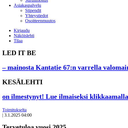
Suruilmoitus
Asiakaspalvelu
Stipendit
Yhteystiedot
Osoitteenmuutos
Kirjaudu
Näköislehti
Tilaa
LED IT BE
– mainosta Kantatie 67:n varrella valomain
KESÄLEHTI
on ilmestynyt! Lue ilmaiseksi klikkaamalla
Toimitukselta
|
3.1.2025 04:00
Tervetuloa vuosi 2025