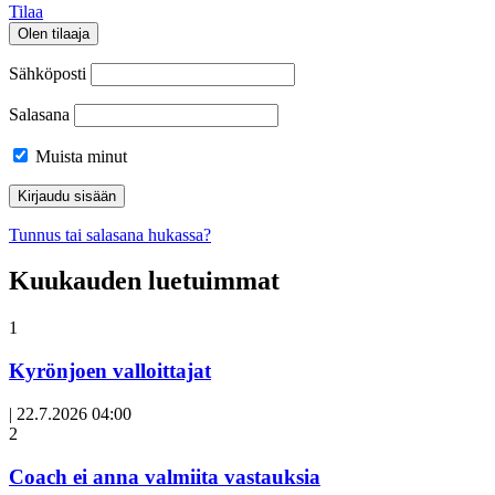
Tilaa
Olen tilaaja
Sähköposti
Salasana
Muista minut
Tunnus tai salasana hukassa?
Kuukauden luetuimmat
1
Kyrönjoen valloittajat
|
22.7.2026 04:00
Avoin
2
artikkeli
Coach ei anna valmiita vastauksia