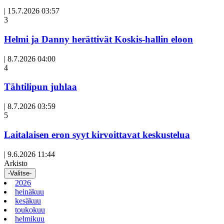
|
15.7.2026 03:57
3
Helmi ja Danny herättivät Koskis-hallin eloon
|
8.7.2026 04:00
Avoin
4
artikkeli
Tähtilipun juhlaa
|
8.7.2026 03:59
Avoin
5
artikkeli
Laitalaisen eron syyt kirvoittavat keskustelua
|
9.6.2026 11:44
Arkisto
-Valitse-
2026
heinäkuu
kesäkuu
toukokuu
helmikuu