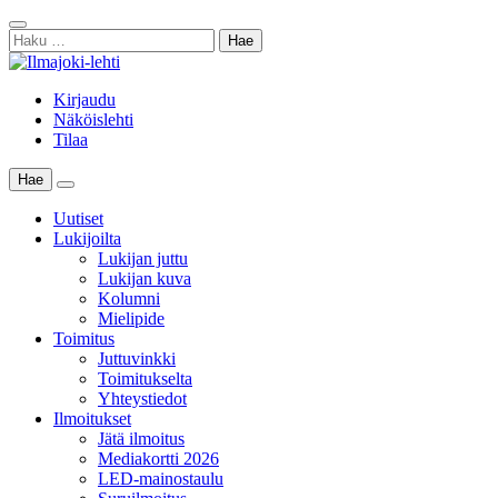
Skip
Sulje
to
Haku:
haku
content
Kirjaudu
Näköislehti
Tilaa
Hae
Main
Menu
Uutiset
Lukijoilta
Lukijan juttu
Lukijan kuva
Kolumni
Mielipide
Toimitus
Juttuvinkki
Toimitukselta
Yhteystiedot
Ilmoitukset
Jätä ilmoitus
Mediakortti 2026
LED-mainostaulu