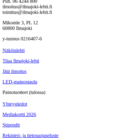
Puh. 06 4244 800
ilmoitus@ilmajoki-lehti.fi
toimitus@ilmajoki-lehti.fi
Mikontie 3, PL 12
60800 Ilmajoki
y-tunnus 0216407-6
Näköislehti
Tilaa Ilmajoki-lehti
Jätä ilmoitus
LED-mainostaulu
Painotuotteet (tulossa)
Yhteystiedot
Mediakortti 2026
Stipendit
Rekisteri- ja tietosuojaseloste