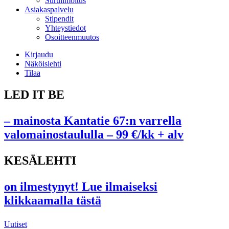
Suruilmoitus
Asiakaspalvelu
Stipendit
Yhteystiedot
Osoitteenmuutos
Kirjaudu
Näköislehti
Tilaa
LED IT BE
– mainosta Kantatie 67:n varrella
valomainostaululla – 99 €/kk + alv
KESÄLEHTI
on ilmestynyt! Lue ilmaiseksi
klikkaamalla tästä
Uutiset