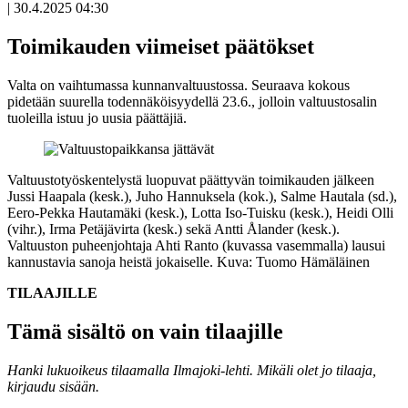
|
30.4.2025 04:30
Toimikauden viimeiset päätökset
Valta on vaihtumassa kunnanvaltuustossa. Seuraava kokous
pidetään suurella todennäköisyydellä 23.6., jolloin valtuustosalin
tuoleilla istuu jo uusia päättäjiä.
Valtuustotyöskentelystä luopuvat päättyvän toimikauden jälkeen
Jussi Haapala (kesk.), Juho Hannuksela (kok.), Salme Hautala (sd.),
Eero-Pekka Hautamäki (kesk.), Lotta Iso-Tuisku (kesk.), Heidi Olli
(vihr.), Irma Petäjävirta (kesk.) sekä Antti Ålander (kesk.).
Valtuuston puheenjohtaja Ahti Ranto (kuvassa vasemmalla) lausui
kannustavia sanoja heistä jokaiselle. Kuva: Tuomo Hämäläinen
TILAAJILLE
Tämä sisältö on vain tilaajille
Hanki lukuoikeus tilaamalla Ilmajoki-lehti.
Mikäli olet jo tilaaja,
kirjaudu sisään.