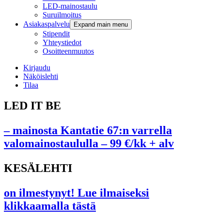
LED-mainostaulu
Suruilmoitus
Asiakaspalvelu
Expand main menu
Stipendit
Yhteystiedot
Osoitteenmuutos
Kirjaudu
Näköislehti
Tilaa
LED IT BE
– mainosta Kantatie 67:n varrella
valomainostaululla – 99 €/kk + alv
KESÄLEHTI
on ilmestynyt! Lue ilmaiseksi
klikkaamalla tästä