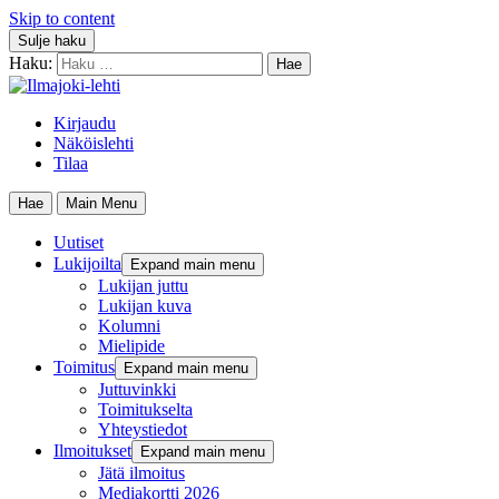
Skip to content
Sulje haku
Haku:
Kirjaudu
Näköislehti
Tilaa
Hae
Main Menu
Uutiset
Lukijoilta
Expand main menu
Lukijan juttu
Lukijan kuva
Kolumni
Mielipide
Toimitus
Expand main menu
Juttuvinkki
Toimitukselta
Yhteystiedot
Ilmoitukset
Expand main menu
Jätä ilmoitus
Mediakortti 2026