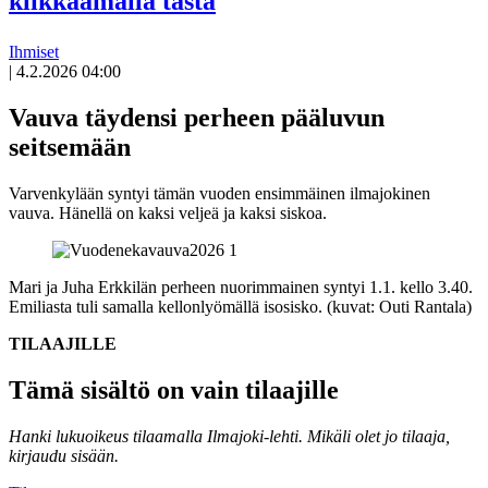
klikkaamalla tästä
Ihmiset
|
4.2.2026 04:00
Vauva täydensi perheen pääluvun
seitsemään
Varvenkylään syntyi tämän vuoden ensimmäinen ilmajokinen
vauva. Hänellä on kaksi veljeä ja kaksi siskoa.
Mari ja Juha Erkkilän perheen nuorimmainen syntyi 1.1. kello 3.40.
Emiliasta tuli samalla kellonlyömällä isosisko. (kuvat: Outi Rantala)
TILAAJILLE
Tämä sisältö on vain tilaajille
Hanki lukuoikeus tilaamalla Ilmajoki-lehti.
Mikäli olet jo tilaaja,
kirjaudu sisään.