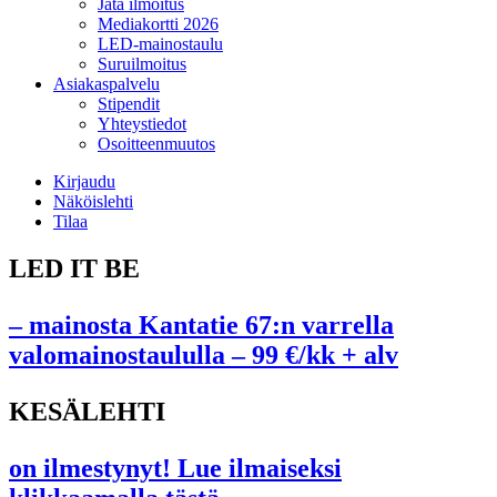
Jätä ilmoitus
Mediakortti 2026
LED-mainostaulu
Suruilmoitus
Asiakaspalvelu
Stipendit
Yhteystiedot
Osoitteenmuutos
Kirjaudu
Näköislehti
Tilaa
LED IT BE
– mainosta Kantatie 67:n varrella
valomainostaululla – 99 €/kk + alv
KESÄLEHTI
on ilmestynyt! Lue ilmaiseksi