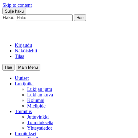
Skip to content
Sulje haku
Haku:
Kirjaudu
Näköislehti
Tilaa
Hae
Main Menu
Uutiset
Lukijoilta
Lukijan juttu
Lukijan kuva
Kolumni
Mielipide
Toimitus
Juttuvinkki
Toimitukselta
Yhteystiedot
Ilmoitukset