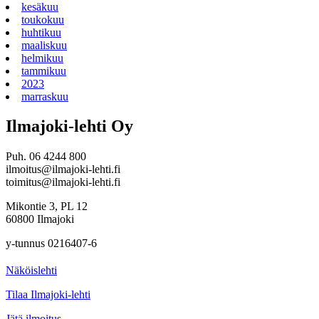
kesäkuu
toukokuu
huhtikuu
maaliskuu
helmikuu
tammikuu
2023
marraskuu
Ilmajoki-lehti Oy
Puh. 06 4244 800
ilmoitus@ilmajoki-lehti.fi
toimitus@ilmajoki-lehti.fi
Mikontie 3, PL 12
60800 Ilmajoki
y-tunnus 0216407-6
Näköislehti
Tilaa Ilmajoki-lehti
Jätä ilmoitus