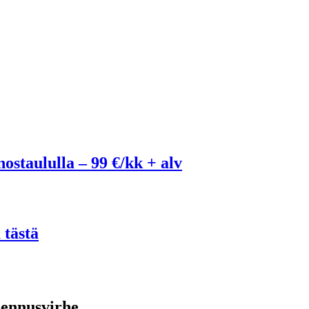
ostaululla – 99 €/kk + alv
 tästä
sennusvirhe