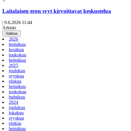
artikkeli
Laitalaisen eron syyt kirvoittavat keskustelua
|
9.6.2026 11:44
Arkisto
-Valitse-
2026
heinäkuu
kesäkuu
toukokuu
helmikuu
2025
joulukuu
syyskuu
elokuu
heinäkuu
toukokuu
huhtikuu
2024
joulukuu
lokakuu
syyskuu
elokuu
heinäkuu