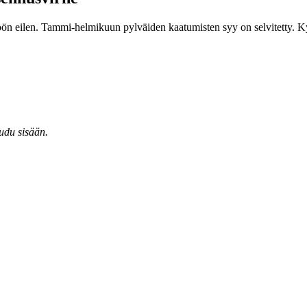
öön eilen. Tammi-helmikuun pylväiden kaatumisten syy on selvitetty. Ky
audu sisään.