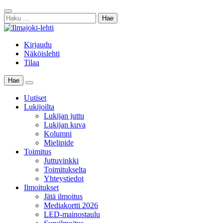
Skip
Sulje
to
Haku:
haku
content
Kirjaudu
Näköislehti
Tilaa
Hae
Main
Menu
Uutiset
Lukijoilta
Lukijan juttu
Lukijan kuva
Kolumni
Mielipide
Toimitus
Juttuvinkki
Toimitukselta
Yhteystiedot
Ilmoitukset
Jätä ilmoitus
Mediakortti 2026
LED-mainostaulu