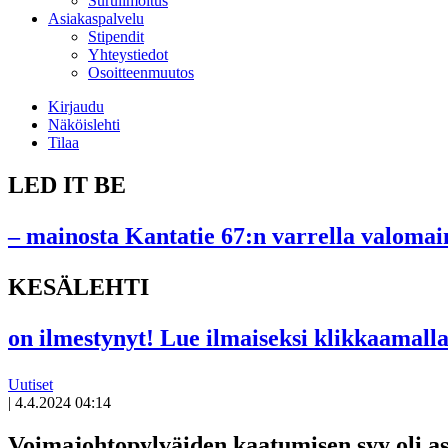
Suruilmoitus
Asiakaspalvelu
Stipendit
Yhteystiedot
Osoitteenmuutos
Kirjaudu
Näköislehti
Tilaa
LED IT BE
– mainosta Kantatie 67:n varrella valomain
KESÄLEHTI
on ilmestynyt! Lue ilmaiseksi klikkaamalla
Uutiset
|
4.4.2024 04:14
Voimajohtopylväiden kaatumisen syy oli a