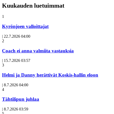
Kuukauden luetuimmat
1
Kyrönjoen valloittajat
|
22.7.2026 04:00
Avoin
2
artikkeli
Coach ei anna valmiita vastauksia
|
15.7.2026 03:57
3
Helmi ja Danny herättivät Koskis-hallin eloon
|
8.7.2026 04:00
Avoin
4
artikkeli
Tähtilipun juhlaa
|
8.7.2026 03:59
Avoin
5