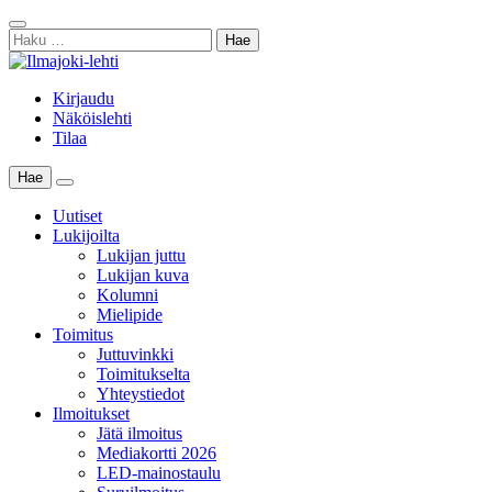
Skip
Sulje
to
Haku:
haku
content
Kirjaudu
Näköislehti
Tilaa
Hae
Main
Menu
Uutiset
Lukijoilta
Lukijan juttu
Lukijan kuva
Kolumni
Mielipide
Toimitus
Juttuvinkki
Toimitukselta
Yhteystiedot
Ilmoitukset
Jätä ilmoitus
Mediakortti 2026
LED-mainostaulu