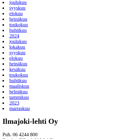
joulukuu
syyskuu
elokuu
heinäkuu
toukokuu
huhtikuu
2024
joulukuu
lokakuu
syyskuu
elokuu
heinäkuu
kesäkuu
toukokuu
huhtikuu
maaliskuu
helmikuu
tammikuu
2023
marraskuu
Ilmajoki-lehti Oy
Puh. 06 4244 800