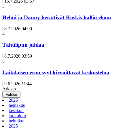
|
15.7.2026 03:57
3
Helmi ja Danny herättivät Koskis-hallin eloon
|
8.7.2026 04:00
Avoin
4
artikkeli
Tähtilipun juhlaa
|
8.7.2026 03:59
Avoin
5
artikkeli
Laitalaisen eron syyt kirvoittavat keskustelua
|
9.6.2026 11:44
Arkisto
-Valitse-
2026
heinäkuu
kesäkuu
toukokuu
helmikuu
2025