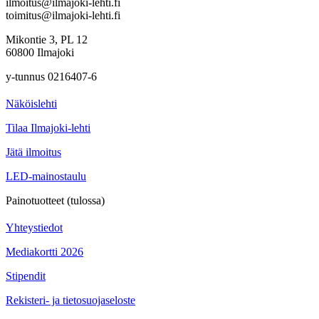
ilmoitus@ilmajoki-lehti.fi
toimitus@ilmajoki-lehti.fi
Mikontie 3, PL 12
60800 Ilmajoki
y-tunnus 0216407-6
Näköislehti
Tilaa Ilmajoki-lehti
Jätä ilmoitus
LED-mainostaulu
Painotuotteet (tulossa)
Yhteystiedot
Mediakortti 2026
Stipendit
Rekisteri- ja tietosuojaseloste