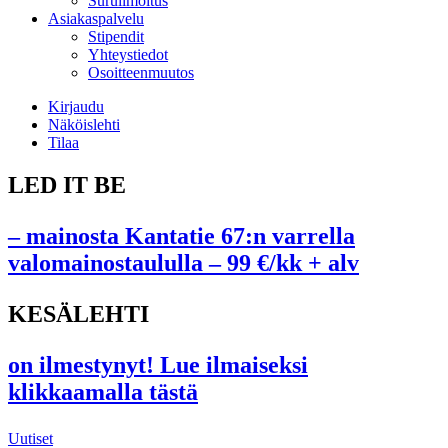
Suruilmoitus
Asiakaspalvelu
Stipendit
Yhteystiedot
Osoitteenmuutos
Kirjaudu
Näköislehti
Tilaa
LED IT BE
– mainosta Kantatie 67:n varrella
valomainostaululla – 99 €/kk + alv
KESÄLEHTI
on ilmestynyt! Lue ilmaiseksi
klikkaamalla tästä
Uutiset