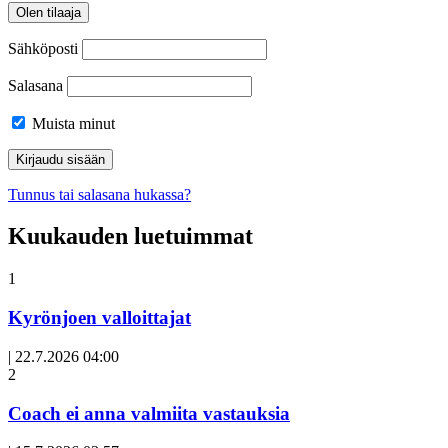
Olen tilaaja
Sähköposti
Salasana
Muista minut
Tunnus tai salasana hukassa?
Kuukauden luetuimmat
1
Kyrönjoen valloittajat
|
22.7.2026 04:00
Avoin
2
artikkeli
Coach ei anna valmiita vastauksia