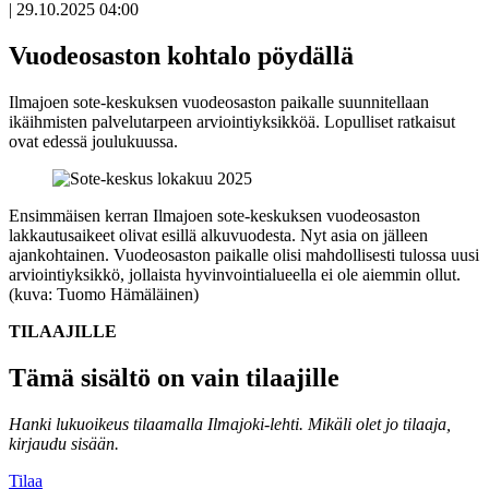
|
29.10.2025 04:00
Vuodeosaston kohtalo pöydällä
Ilmajoen sote-keskuksen vuodeosaston paikalle suunnitellaan
ikäihmisten palvelutarpeen arviointiyksikköä. Lopulliset ratkaisut
ovat edessä joulukuussa.
Ensimmäisen kerran Ilmajoen sote-keskuksen vuodeosaston
lakkautusaikeet olivat esillä alkuvuodesta. Nyt asia on jälleen
ajankohtainen. Vuodeosaston paikalle olisi mahdollisesti tulossa uusi
arviointiyksikkö, jollaista hyvinvointialueella ei ole aiemmin ollut.
(kuva: Tuomo Hämäläinen)
TILAAJILLE
Tämä sisältö on vain tilaajille
Hanki lukuoikeus tilaamalla Ilmajoki-lehti.
Mikäli olet jo tilaaja,
kirjaudu sisään.
Tilaa