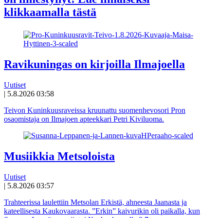
klikkaamalla tästä
Ravikuningas on kirjoilla Ilmajoella
Uutiset
|
5.8.2026 03:58
Teivon Kuninkuusraveissa kruunattu suomenhevosori Pron
osaomistaja on Ilmajoen apteekkari Petri Kiviluoma.
Musiikkia Metsoloista
Uutiset
|
5.8.2026 03:57
Trahteerissa laulettiin Metsolan Erkistä, ahneesta Jaanasta ja
kateellisesta Kaukovaarasta. ”Erkin” kaivurikin oli paikalla, kun