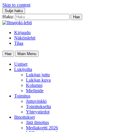
Skip to content
Sulje haku
Haku:
Kirjaudu
Näköislehti
Tilaa
Hae
Main Menu
Uutiset
Lukijoilta
Lukijan juttu
Lukijan kuva
Kolumni
Mielipide
Toimitus
Juttuvinkki
Toimitukselta
Yhteystiedot
Ilmoitukset
Jätä ilmoitus
Mediakortti 2026