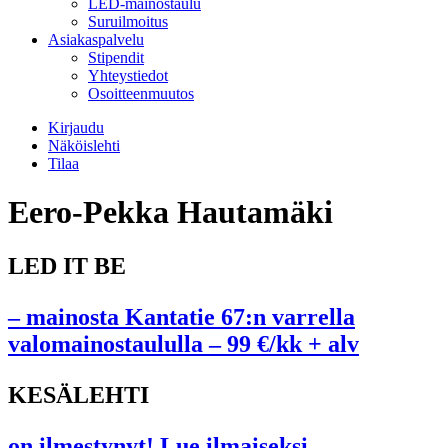
LED-mainostaulu
Suruilmoitus
Asiakaspalvelu
Stipendit
Yhteystiedot
Osoitteenmuutos
Kirjaudu
Näköislehti
Tilaa
Eero-Pekka Hautamäki
LED IT BE
– mainosta Kantatie 67:n varrella
valomainostaululla – 99 €/kk + alv
KESÄLEHTI
on ilmestynyt! Lue ilmaiseksi