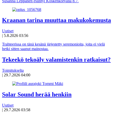
Susanna Leppänen esiintyi Koskenkorvalla 8.7.
Kraanan tarina muuttaa makukokemusta
Uutiset
|
5.8.2026 03:56
Trahteerissa on tänä kesänä järjestetty seremonioita, joita ei vielä
hetki sitten saanut mainostaa.
Tekeekö tekoäly valamistenkin ratkaisut?
Toimitukselta
|
29.7.2026 04:00
Solar Sound herää henkiin
Uutiset
|
29.7.2026 03:58