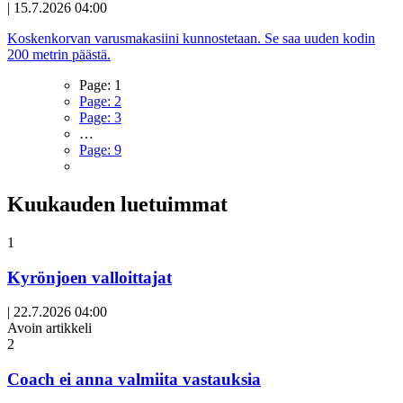
|
15.7.2026 04:00
Koskenkorvan varusmakasiini kunnostetaan. Se saa uuden kodin
200 metrin päästä.
Page:
1
Page:
2
Page:
3
…
Page:
9
Kuukauden luetuimmat
1
Kyrönjoen valloittajat
|
22.7.2026 04:00
Avoin artikkeli
2
Coach ei anna valmiita vastauksia