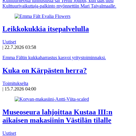
Kulttuuriteosta tunnustusta sai Terttu Jouppi, kun taas uusi
Kulttuurivaikuttaja-palkinto myönnettiin Mari Taivalmaalle.
Leikkokukkia itsepalvelulla
Uutiset
|
22.7.2026 03:58
Emma Fältin kukkaharrastus kasvoi yritystoiminnaksi.
Kuka on Kärpästen herra?
Toimitukselta
|
15.7.2026 04:00
Museoseura lahjoittaa Kustaa III:n
aikaisen makasiinin Västilän tilalle
Uutiset