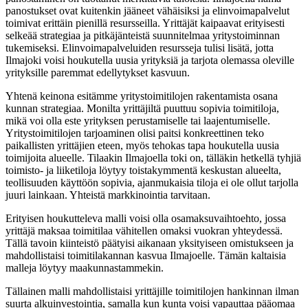
panostukset ovat kuitenkin jääneet vähäisiksi ja elinvoimapalvelut
toimivat erittäin pienillä resursseilla. Yrittäjät kaipaavat erityisesti
selkeää strategiaa ja pitkäjänteistä suunnitelmaa yritystoiminnan
tukemiseksi. Elinvoimapalveluiden resursseja tulisi lisätä, jotta
Ilmajoki voisi houkutella uusia yrityksiä ja tarjota olemassa oleville
yrityksille paremmat edellytykset kasvuun.
Yhtenä keinona esitämme yritystoimitilojen rakentamista osana
kunnan strategiaa. Monilta yrittäjiltä puuttuu sopivia toimitiloja,
mikä voi olla este yrityksen perustamiselle tai laajentumiselle.
Yritystoimitilojen tarjoaminen olisi paitsi konkreettinen teko
paikallisten yrittäjien eteen, myös tehokas tapa houkutella uusia
toimijoita alueelle. Tilaakin Ilmajoella toki on, tälläkin hetkellä tyhjiä
toimisto- ja liiketiloja löytyy toistakymmentä keskustan alueelta,
teollisuuden käyttöön sopivia, ajanmukaisia tiloja ei ole ollut tarjolla
juuri lainkaan. Yhteistä markkinointia tarvitaan.
Erityisen houkutteleva malli voisi olla osamaksuvaihtoehto, jossa
yrittäjä maksaa toimitilaa vähitellen omaksi vuokran yhteydessä.
Tällä tavoin kiinteistö päätyisi aikanaan yksityiseen omistukseen ja
mahdollistaisi toimitilakannan kasvua Ilmajoelle. Tämän kaltaisia
malleja löytyy maakunnastammekin.
Tällainen malli mahdollistaisi yrittäjille toimitilojen hankinnan ilman
suurta alkuinvestointia, samalla kun kunta voisi vapauttaa pääomaa