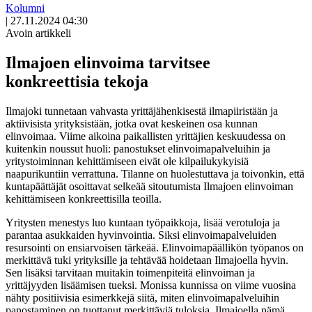
Kolumni
|
27.11.2024 04:30
Avoin artikkeli
Ilmajoen elinvoima tarvitsee
konkreettisia tekoja
Ilmajoki tunnetaan vahvasta yrittäjähenkisestä ilmapiiristään ja
aktiivisista yrityksistään, jotka ovat keskeinen osa kunnan
elinvoimaa. Viime aikoina paikallisten yrittäjien keskuudessa on
kuitenkin noussut huoli: panostukset elinvoimapalveluihin ja
yritystoiminnan kehittämiseen eivät ole kilpailukykyisiä
naapurikuntiin verrattuna. Tilanne on huolestuttava ja toivonkin, että
kuntapäättäjät osoittavat selkeää sitoutumista Ilmajoen elinvoiman
kehittämiseen konkreettisilla teoilla.
Yritysten menestys luo kuntaan työpaikkoja, lisää verotuloja ja
parantaa asukkaiden hyvinvointia. Siksi elinvoimapalveluiden
resursointi on ensiarvoisen tärkeää. Elinvoimapäällikön työpanos on
merkittävä tuki yrityksille ja tehtävää hoidetaan Ilmajoella hyvin.
Sen lisäksi tarvitaan muitakin toimenpiteitä elinvoiman ja
yrittäjyyden lisäämisen tueksi. Monissa kunnissa on viime vuosina
nähty positiivisia esimerkkejä siitä, miten elinvoimapalveluihin
panostaminen on tuottanut merkittäviä tuloksia. Ilmajoella nämä