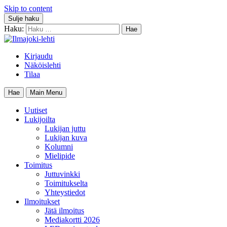
Skip to content
Sulje haku
Haku:
Kirjaudu
Näköislehti
Tilaa
Hae
Main Menu
Uutiset
Lukijoilta
Lukijan juttu
Lukijan kuva
Kolumni
Mielipide
Toimitus
Juttuvinkki
Toimitukselta
Yhteystiedot
Ilmoitukset
Jätä ilmoitus
Mediakortti 2026