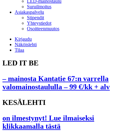
LED-mainostaulu
Suruilmoitus
Asiakaspalvelu
Stipendit
Yhteystiedot
Osoitteenmuutos
Kirjaudu
Näköislehti
Tilaa
LED IT BE
– mainosta Kantatie 67:n varrella
valomainostaululla – 99 €/kk + alv
KESÄLEHTI
on ilmestynyt! Lue ilmaiseksi
klikkaamalla tästä