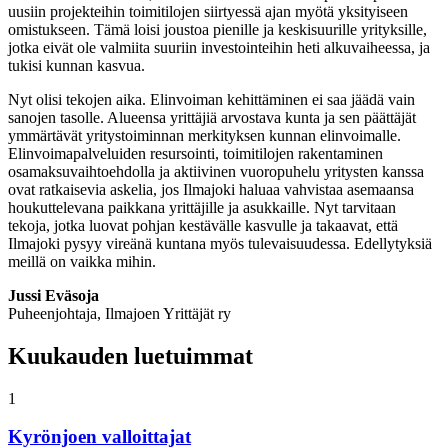
uusiin projekteihin toimitilojen siirtyessä ajan myötä yksityiseen
omistukseen. Tämä loisi joustoa pienille ja keskisuurille yrityksille,
jotka eivät ole valmiita suuriin investointeihin heti alkuvaiheessa, ja
tukisi kunnan kasvua.
Nyt olisi tekojen aika. Elinvoiman kehittäminen ei saa jäädä vain
sanojen tasolle. Alueensa yrittäjiä arvostava kunta ja sen päättäjät
ymmärtävät yritystoiminnan merkityksen kunnan elinvoimalle.
Elinvoimapalveluiden resursointi, toimitilojen rakentaminen
osamaksuvaihtoehdolla ja aktiivinen vuoropuhelu yritysten kanssa
ovat ratkaisevia askelia, jos Ilmajoki haluaa vahvistaa asemaansa
houkuttelevana paikkana yrittäjille ja asukkaille. Nyt tarvitaan
tekoja, jotka luovat pohjan kestävälle kasvulle ja takaavat, että
Ilmajoki pysyy vireänä kuntana myös tulevaisuudessa. Edellytyksiä
meillä on vaikka mihin.
Jussi Eväsoja
Puheenjohtaja, Ilmajoen Yrittäjät ry
Kuukauden luetuimmat
1
Kyrönjoen valloittajat