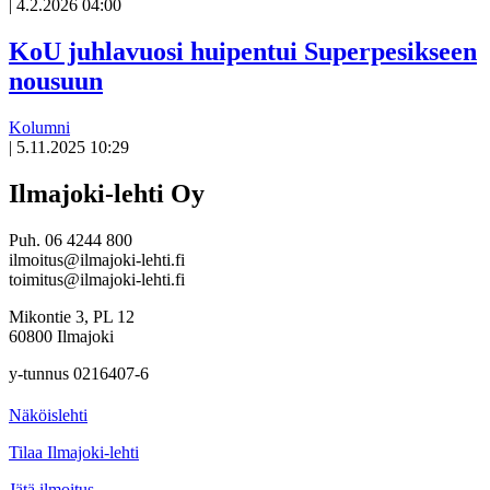
|
4.2.2026 04:00
KoU juhlavuosi huipentui Superpesikseen
nousuun
Kolumni
|
5.11.2025 10:29
Ilmajoki-lehti Oy
Puh. 06 4244 800
ilmoitus@ilmajoki-lehti.fi
toimitus@ilmajoki-lehti.fi
Mikontie 3, PL 12
60800 Ilmajoki
y-tunnus 0216407-6
Näköislehti
Tilaa Ilmajoki-lehti
Jätä ilmoitus