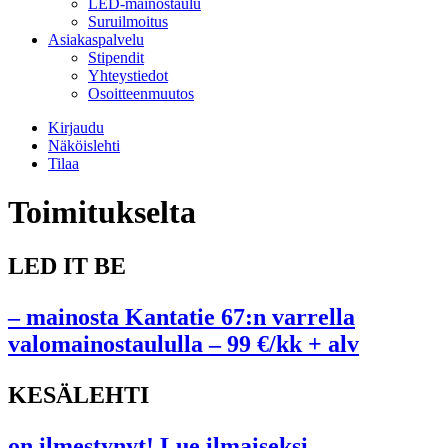
LED-mainostaulu
Suruilmoitus
Asiakaspalvelu
Stipendit
Yhteystiedot
Osoitteenmuutos
Kirjaudu
Näköislehti
Tilaa
Toimitukselta
LED IT BE
– mainosta Kantatie 67:n varrella
valomainostaululla – 99 €/kk + alv
KESÄLEHTI
on ilmestynyt! Lue ilmaiseksi