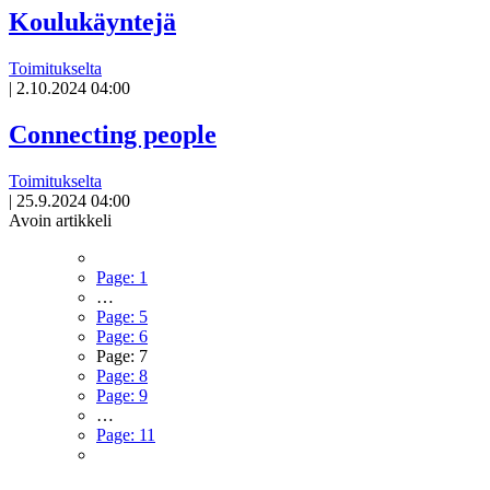
Koulukäyntejä
Toimitukselta
|
2.10.2024 04:00
Connecting people
Toimitukselta
|
25.9.2024 04:00
Avoin artikkeli
Page:
1
…
Page:
5
Page:
6
Page:
7
Page:
8
Page:
9
…
Page:
11