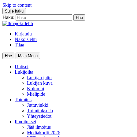
Skip to content
Sulje haku
Haku:
Kirjaudu
Näköislehti
Tilaa
Hae
Main Menu
Uutiset
Lukijoilta
Lukijan juttu
Lukijan kuva
Kolumni
Mielipide
Toimitus
Juttuvinkki
Toimitukselta
Yhteystiedot
Ilmoitukset
Jätä ilmoitus
Mediakortti 2026