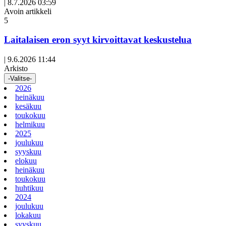
|
8.7.2026 03:59
Avoin artikkeli
5
Laitalaisen eron syyt kirvoittavat keskustelua
|
9.6.2026 11:44
Arkisto
-Valitse-
2026
heinäkuu
kesäkuu
toukokuu
helmikuu
2025
joulukuu
syyskuu
elokuu
heinäkuu
toukokuu
huhtikuu
2024
joulukuu
lokakuu
syyskuu