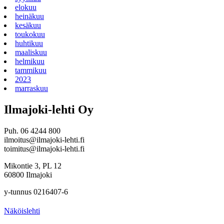
elokuu
heinäkuu
kesäkuu
toukokuu
huhtikuu
maaliskuu
helmikuu
tammikuu
2023
marraskuu
Ilmajoki-lehti Oy
Puh. 06 4244 800
ilmoitus@ilmajoki-lehti.fi
toimitus@ilmajoki-lehti.fi
Mikontie 3, PL 12
60800 Ilmajoki
y-tunnus 0216407-6
Näköislehti