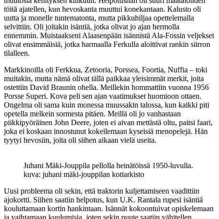
muutosta kehityksen kulkuun. Helpotushan oli suuri maatalouden
töitä ajatellen, kun hevoskanta muuttui konekantaan. Kalusto oli
uutta ja monelle tuntematonta, mutta pikkuhiljaa opettelemalla
selvittiin. Oli joitakin isäntiä, jotka olivat jo ajan hermolla
ennemmin. Muistaakseni Alaasenpään isännistä Ala-Fossin veljekset
olivat ensimmäisiä, jotka harmaalla Ferkulla aloittivat rankin siirron
tilalleen.
Markkinoilla oli Ferkkua, Zetooria, Porssea, Foortia, Nuffia – toki
muitakin, mutta nämä olivat tällä paikkaa yleisimmät merkit, joita
ostettiin David Braunin ohella. Meillekin hommattiin vuonna 1956
Porsse Superi. Kova peli sen ajan vaatimukset huomioon ottaen.
Ongelma oli sama kuin monessa muussakin talossa, kun kaikki piti
opetella melkein sormesta pitäen. Meillä oli jo vanhastaan
piikkipyöräinen John Deere, joten ei aivan mettästä oltu, paitsi faari,
joka ei koskaan innostunut kokeilemaan kyseisiä menopelejä. Hän
tyytyi hevosiin, joita oli siihen aikaan vielä useita.
Juhani Mäki-Jouppila pellolla heinätöissä 1950-luvulla.
kuva: juhani mäki-jouppilan kotiarkisto
Uusi probleema oli sekin, että traktorin kuljettamiseen vaadittiin
ajokortti. Siihen saatiin helpotus, kun U.K. Rantala rupesi isäntiä
kouluttamaan kortin hankintaan. Isännät kokoontuivat opiskelemaan
ja vaihtamaan kuulumisia, joten sekin puute saatiin vähitellen