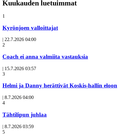
Kuukauden luetuimmat
1
Kyrönjoen valloittajat
|
22.7.2026 04:00
Avoin
2
artikkeli
Coach ei anna valmiita vastauksia
|
15.7.2026 03:57
3
Helmi ja Danny herättivät Koskis-hallin eloon
|
8.7.2026 04:00
Avoin
4
artikkeli
Tähtilipun juhlaa
|
8.7.2026 03:59
Avoin
5