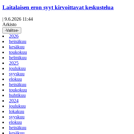
artikkeli
Laitalaisen eron syyt kirvoittavat keskustelua
|
9.6.2026 11:44
Arkisto
-Valitse-
2026
heinäkuu
kesäkuu
toukokuu
helmikuu
2025
joulukuu
syyskuu
elokuu
heinäkuu
toukokuu
huhtikuu
2024
joulukuu
lokakuu
syyskuu
elokuu
heinäkuu
kesäkuu