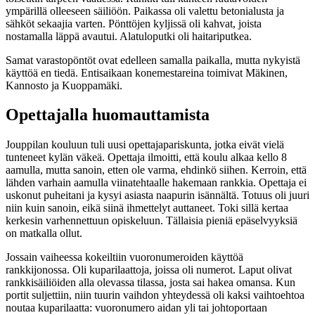
ympärillä olleeseen säiliöön. Paikassa oli valettu betonialusta ja
sähköt sekaajia varten. Pönttöjen kyljissä oli kahvat, joista
nostamalla läppä avautui. Alatuloputki oli haitariputkea.
Samat varastopöntöt ovat edelleen samalla paikalla, mutta nykyistä
käyttöä en tiedä. Entisaikaan konemestareina toimivat Mäkinen,
Kannosto ja Kuoppamäki.
Opettajalla huomauttamista
Jouppilan kouluun tuli uusi opettajapariskunta, jotka eivät vielä
tunteneet kylän väkeä. Opettaja ilmoitti, että koulu alkaa kello 8
aamulla, mutta sanoin, etten ole varma, ehdinkö siihen. Kerroin, että
lähden varhain aamulla viinatehtaalle hakemaan rankkia. Opettaja ei
uskonut puheitani ja kysyi asiasta naapurin isännältä. Totuus oli juuri
niin kuin sanoin, eikä siinä ihmettelyt auttaneet. Toki sillä kertaa
kerkesin varhennettuun opiskeluun. Tällaisia pieniä epäselvyyksiä
on matkalla ollut.
Jossain vaiheessa kokeiltiin vuoronumeroiden käyttöä
rankkijonossa. Oli kuparilaattoja, joissa oli numerot. Laput olivat
rankkisäiliöiden alla olevassa tilassa, josta sai hakea omansa. Kun
portit suljettiin, niin tuurin vaihdon yhteydessä oli kaksi vaihtoehtoa
noutaa kuparilaatta: vuoronumero aidan yli tai johtoportaan