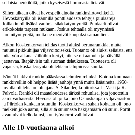
sellaisia henkilöitä, jotka kyseisestä hommasta tietävät.
Siihen aikaan olivat hevospelit ainoita rankinsiirtovehkeitä.
Hevoskärryillä oli isännillä ponttilaudasta tehtyjä puulaareja.
Joillakin oli lisäksi vanhoja silakkatynnyreitä. Puulaarit olivat
erikokoisia tarpeen mukaan. Joskus tehtaalla oli myynnissä
tammitynnyreitä, mutta ne menivät kaupaksi saman tien.
Alkon Koskenkorvan tehdas tuotti aluksi perunarankkia, mutta
muuttui pikkuhiljaa viljavoittoiseksi. Tuotanto oli aluksi sellaista, että
mitä yön aikana säiliöihin kertyi, niin se oli aamulla ja päivällä
jaettavaa. Iltapäivisin tuli suoraan tislauksesta. Tuotteesta oli
vajausta, koska kysyntä oli tehtaan lähipiirissä suurta.
Isännät hakivat rankin pääasiassa lehmien rehuksi. Kotona kuumaan
rankkivelliin oli helppo lisätä jauhoja ynnä muita lisäaineita. 1950-
luvulla oli tehtaan johtajana S. Silander, konttorissa L. Västi ja R.
Palvola. Rankki oli maataloudessa tärkeä rehunlisä, jota jonotettiin
aamuvarhaisesta. Hevosia oli pitkä jono Osuuskaupan viljavaraston
ja Piirtolan kankaan suuntiin. Koskenkorvan sahan kohtaan oli jono
melkein joka aamu, sillä siitä suunnasta hakijamäärä oli suuri. Portit
avautuivat kello kuusi, kun työvuorot vaihtuivat.
Alle 10-vuotiaana alkoi