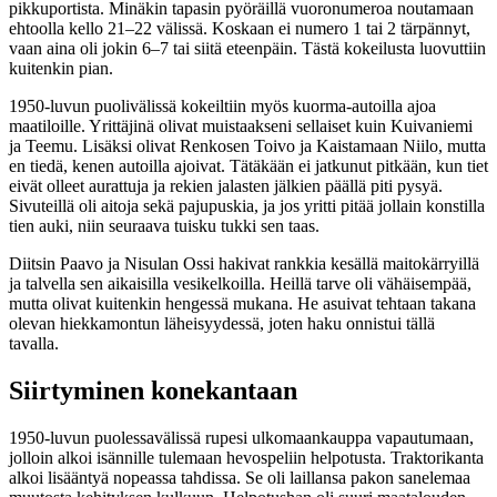
pikkuportista. Minäkin tapasin pyöräillä vuoronumeroa noutamaan
ehtoolla kello 21–22 välissä. Koskaan ei numero 1 tai 2 tärpännyt,
vaan aina oli jokin 6–7 tai siitä eteenpäin. Tästä kokeilusta luovuttiin
kuitenkin pian.
1950-luvun puolivälissä kokeiltiin myös kuorma-autoilla ajoa
maatiloille. Yrittäjinä olivat muistaakseni sellaiset kuin Kuivaniemi
ja Teemu. Lisäksi olivat Renkosen Toivo ja Kaistamaan Niilo, mutta
en tiedä, kenen autoilla ajoivat. Tätäkään ei jatkunut pitkään, kun tiet
eivät olleet aurattuja ja rekien jalasten jälkien päällä piti pysyä.
Sivuteillä oli aitoja sekä pajupuskia, ja jos yritti pitää jollain konstilla
tien auki, niin seuraava tuisku tukki sen taas.
Diitsin Paavo ja Nisulan Ossi hakivat rankkia kesällä maitokärryillä
ja talvella sen aikaisilla vesikelkoilla. Heillä tarve oli vähäisempää,
mutta olivat kuitenkin hengessä mukana. He asuivat tehtaan takana
olevan hiekkamontun läheisyydessä, joten haku onnistui tällä
tavalla.
Siirtyminen konekantaan
1950-luvun puolessavälissä rupesi ulkomaankauppa vapautumaan,
jolloin alkoi isännille tulemaan hevospeliin helpotusta. Traktorikanta
alkoi lisääntyä nopeassa tahdissa. Se oli laillansa pakon sanelemaa