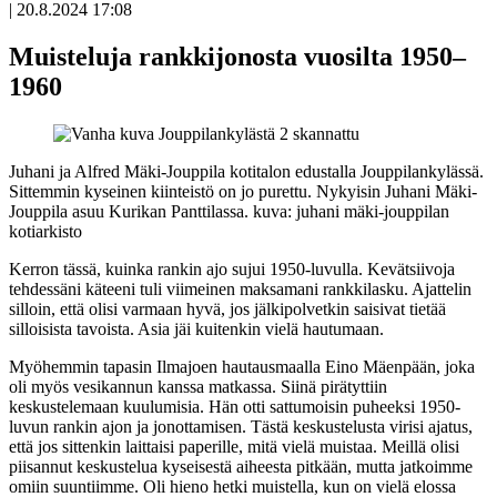
|
20.8.2024 17:08
Avoin
artikkeli
Muisteluja rankkijonosta vuosilta 1950–
1960
Juhani ja Alfred Mäki-Jouppila kotitalon edustalla Jouppilankylässä.
Sittemmin kyseinen kiinteistö on jo purettu. Nykyisin Juhani Mäki-
Jouppila asuu Kurikan Panttilassa.
kuva: juhani mäki-jouppilan
kotiarkisto
Kerron tässä, kuinka rankin ajo sujui 1950-luvulla. Kevätsiivoja
tehdessäni käteeni tuli viimeinen maksamani rankkilasku. Ajattelin
silloin, että olisi varmaan hyvä, jos jälkipolvetkin saisivat tietää
silloisista tavoista. Asia jäi kuitenkin vielä hautumaan.
Myöhemmin tapasin Ilmajoen hautausmaalla Eino Mäenpään, joka
oli myös vesikannun kanssa matkassa. Siinä pirätyttiin
keskustelemaan kuulumisia. Hän otti sattumoisin puheeksi 1950-
luvun rankin ajon ja jonottamisen. Tästä keskustelusta virisi ajatus,
että jos sittenkin laittaisi paperille, mitä vielä muistaa. Meillä olisi
piisannut keskustelua kyseisestä aiheesta pitkään, mutta jatkoimme
omiin suuntiimme. Oli hieno hetki muistella, kun on vielä elossa