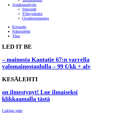
Suruilmoitus
Asiakaspalvelu
Stipendit
Yhteystiedot
Osoitteenmuutos
Kirjaudu
Näköislehti
Tilaa
LED IT BE
– mainosta Kantatie 67:n varrella
valomainostaululla – 99 €/kk + alv
KESÄLEHTI
on ilmestynyt! Lue ilmaiseksi
klikkaamalla tästä
Lukijan juttu