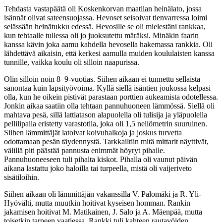
Tehdasta vastapäätä oli Koskenkorvan maatilan heinälato, jossa
isännät olivat sateensuojassa. Hevoset seisoivat tienvarressa loimi
selässään heinätukku edessä. Hevosille se oli mielestäni rankkaa,
kun tehtaalle tullessa oli jo juoksutettu märäksi. Minäkin faarin
kanssa kävin joka aamu kahdella hevosella hakemassa rankkia. Oli
lähdettävä aikaisin, että kerkesi aamulla muiden koululaisten kanssa
tunnille, vaikka koulu oli silloin naapurissa.
Olin silloin noin 8–9-vuotias. Siihen aikaan ei tunnettu sellaista
sanontaa kuin lapsityövoima. Kyllä siellä isäntien joukossa kelpasi
olla, kun he oikein pistivät parastaan porttien aukeamista odotellessa.
Jonkin aikaa saatiin olla tehtaan pannuhuoneen lämmössä. Siellä oli
mahtava pesä, sillä lattiatason alapuolella oli tulisija ja yläpuolella
pellilipalla eristetty varastotila, joka oli 1,5 neliömetrin suuruinen.
Siihen lämmittäjät latoivat koivuhalkoja ja joskus turvetta
odottamaan pesän täydennystä. Tarkkailtiin mitä mittarit näyttivät,
välillä piti päästää pannusta enimmät höyryt pihalle.
Pannuhuoneeseen tuli pihalta kiskot. Pihalla oli vaunut päivän
aikana lastattu joko haloilla tai turpeella, mistä oli vaijeriveto
sisätiloihin.
Siihen aikaan oli lämmittäjän vakanssilla V. Palomäki ja R. Yli-
Hyövälti, mutta muutkin hoitivat kyseisen homman. Rankin
jakamisen hoitivat M. Matikainen, J. Salo ja A. Mäenpää, mutta
toisetkin tarpeen vaatiessa. Rankki tuli kahteen rautavöiden