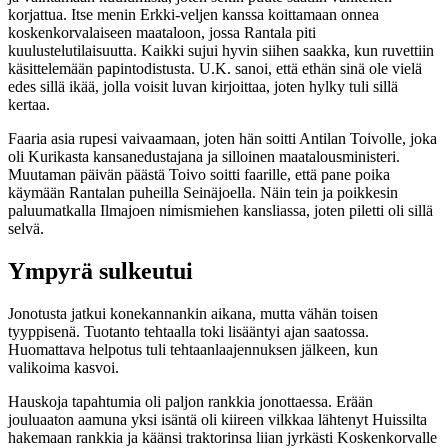
korjattua. Itse menin Erkki-veljen kanssa koittamaan onnea
koskenkorvalaiseen maataloon, jossa Rantala piti
kuulustelutilaisuutta. Kaikki sujui hyvin siihen saakka, kun ruvettiin
käsittelemään papintodistusta. U.K. sanoi, että ethän sinä ole vielä
edes sillä ikää, jolla voisit luvan kirjoittaa, joten hylky tuli sillä
kertaa.
Faaria asia rupesi vaivaamaan, joten hän soitti Antilan Toivolle, joka
oli Kurikasta kansanedustajana ja silloinen maatalousministeri.
Muutaman päivän päästä Toivo soitti faarille, että pane poika
käymään Rantalan puheilla Seinäjoella. Näin tein ja poikkesin
paluumatkalla Ilmajoen nimismiehen kansliassa, joten piletti oli sillä
selvä.
Ympyrä sulkeutui
Jonotusta jatkui konekannankin aikana, mutta vähän toisen
tyyppisenä. Tuotanto tehtaalla toki lisääntyi ajan saatossa.
Huomattava helpotus tuli tehtaanlaajennuksen jälkeen, kun
valikoima kasvoi.
Hauskoja tapahtumia oli paljon rankkia jonottaessa. Erään
jouluaaton aamuna yksi isäntä oli kiireen vilkkaa lähtenyt Huissilta
hakemaan rankkia ja käänsi traktorinsa liian jyrkästi Koskenkorvalle