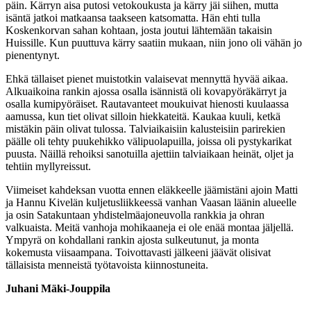
päin. Kärryn aisa putosi vetokoukusta ja kärry jäi siihen, mutta
isäntä jatkoi matkaansa taakseen katsomatta. Hän ehti tulla
Koskenkorvan sahan kohtaan, josta joutui lähtemään takaisin
Huissille. Kun puuttuva kärry saatiin mukaan, niin jono oli vähän jo
pienentynyt.
Ehkä tällaiset pienet muistotkin valaisevat mennyttä hyvää aikaa.
Alkuaikoina rankin ajossa osalla isännistä oli kovapyöräkärryt ja
osalla kumipyöräiset. Rautavanteet moukuivat hienosti kuulaassa
aamussa, kun tiet olivat silloin hiekkateitä. Kaukaa kuuli, ketkä
mistäkin päin olivat tulossa. Talviaikaisiin kalusteisiin parirekien
päälle oli tehty puukehikko välipuolapuilla, joissa oli pystykarikat
puusta. Näillä rehoiksi sanotuilla ajettiin talviaikaan heinät, oljet ja
tehtiin myllyreissut.
Viimeiset kahdeksan vuotta ennen eläkkeelle jäämistäni ajoin Matti
ja Hannu Kivelän kuljetusliikkeessä vanhan Vaasan läänin alueelle
ja osin Satakuntaan yhdistelmäajoneuvolla rankkia ja ohran
valkuaista. Meitä vanhoja mohikaaneja ei ole enää montaa jäljellä.
Ympyrä on kohdallani rankin ajosta sulkeutunut, ja monta
kokemusta viisaampana. Toivottavasti jälkeeni jäävät olisivat
tällaisista menneistä työtavoista kiinnostuneita.
Juhani Mäki-Jouppila