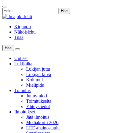
Skip
Sulje
to
Haku:
haku
content
Kirjaudu
Näköislehti
Tilaa
Hae
Main
Menu
Uutiset
Lukijoilta
Lukijan juttu
Lukijan kuva
Kolumni
Mielipide
Toimitus
Juttuvinkki
Toimitukselta
Yhteystiedot
Ilmoitukset
Jätä ilmoitus
Mediakortti 2026
LED-mainostaulu